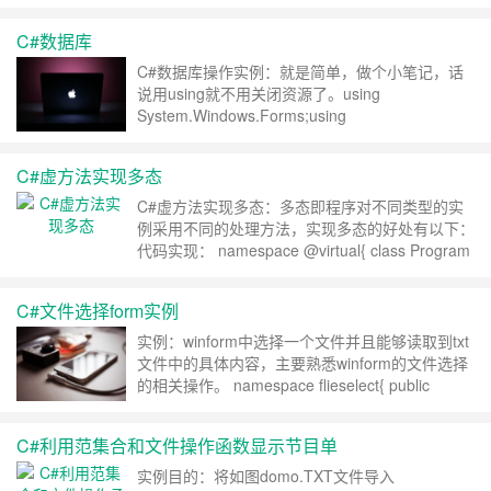
纪律，证明我也学过C#…..using System;using
System.Collections.Generic;using
C#数据库
System.Linq;using System.……
继续阅读 »
C#数据库操作实例：就是简单，做个小笔记，话
说用using就不用关闭资源了。using
System.Windows.Forms;using
MySql.Data.MySqlClient;namespace login{public
partial class Form1 : Form{public Form1()
C#虚方法实现多态
{InitializeC……
继续阅读 »
C#虚方法实现多态：多态即程序对不同类型的实
例采用不同的处理方法，实现多态的好处有以下：
代码实现： namespace @virtual{ class Program
{ static void Main(string[] args) { employee[] dl =
new e……
继续阅读 »
C#文件选择form实例
实例：winform中选择一个文件并且能够读取到txt
文件中的具体内容，主要熟悉winform的文件选择
的相关操作。 namespace flieselect{ public
partial class FormMain : Form { public
FormMain() { InitializeComponent(); } priva……
C#利用范集合和文件操作函数显示节目单
继续阅读 »
实例目的：将如图domo.TXT文件导入