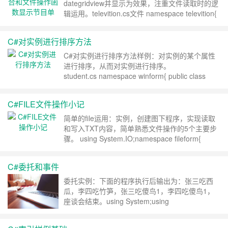
dategridview并显示为效果，注重文件读取时的逻
辑运用。televition.cs文件 namespace televition{
class televition { public televition() { } public
televition(string tetime, int……
继续阅读 »
C#对实例进行排序方法
C#对实例进行排序方法样例：对实例的某个属性
进行排序，从而对实例进行排序。
student.cs namespace winform{ public class
student:IComparable<student> { public
student(string name,int age,string id) { this.……
C#FILE文件操作小记
继续阅读 »
简单的file运用：实例，创建图下程序，实现读取
和写入TXT内容，简单熟悉文件操作的5个主要步
骤。 using System.IO;namespace fileform{
public partial class FormMain : Form { public
FormMain() { InitializeComponent(); }……
继续阅
C#委托和事件
读 »
委托实例：下面的程序执行后输出为：张三吃西
瓜，李四吃竹笋，张三吃傻鸟1，李四吃傻鸟1，
座谈会结束。using System;using
System.Collections.Generic;using
System.Linq;using System.Text;using