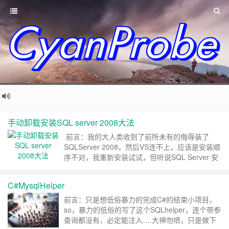
手动卸载安装SQL server 2008大法
前言：我的大人类收到了前所未有的侮辱装了
SQLServer 2008，然后VS连不上，应该是安装顺
序不对，我重新安装试试，但听说SQL Server 安
装失败后一次就很难再次安装成功，特别是几个实
例特别难以删除。但是操蛋的是，组长大人耍流
C#MysqlHelper
氓，而我又被坑写C#。简直各种坑。于是我各种
努力的想安装，试了各种版本，而且都失败，卸载
前言：只是想低俗暴力的完成C#的结束小项目，
还不干净。简直是日了狗了。安……
继续阅读 »
so，暴力的低俗的写了这个SQLhelper，连个带参
查询都没有，必定能注入….大神勿喷，只是做下