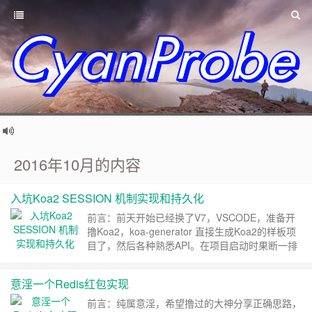
2016年10月的内容
入坑Koa2 SESSION 机制实现和持久化
前言：前天开始已经换了V7，VSCODE，准备开
撸Koa2，koa-generator 直接生成Koa2的样板项
目了，然后各种熟悉API。在项目启动时果断一排
红字”koa deprecated Support for generators will
been removed in v3“,KoaV3将移除generator函
意淫一个Redis红包实现
数。由于……
继续阅读 »
前言：纯属意淫，希望撸过的大神分享正确思路，