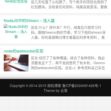
前几天吃饿了么吃撑了，写个练手的项目也用到了
红包模块。没有查任何资料，纯属自我意淫。要做
到饿了么那种形式。废话不多说，下订单，订单完
成可以来一发红包。。。正文:这里的coupon，退
NodeJS中的Stream – 浅入篇
单后发现后面的用户已经没法领取了，而且不存在
什么鸟评论，一个红包有10人可领取，生成链接
前言:什么？砖升本？不行，戒毒后只想学习代
生存期，子包有生存期。这里我意淫用Re……
继
码。跟随Geemo狗的节奏，学习下他的stream深
续阅读 »
入篇，好的直接略过博文看最后的参考资料 ，美
团前端的文章，那么我就跟随着来上那么一发。美
团原文: http://fe.meituan.com/stream-
node的websocket实现
internals.html流的应用:先来一发，我写了个复制
java学习资料的栗子。代码如下。(知乎……
继续
前言:经历了了各种懵逼，结合了各种资料，我必
阅读 »
须要发这个了，再不发就憋死了有木有，Geemo
狗的webscoket实现。点击=》参考资料自己实在
是菜的一B，表示并木优(并不是AV)重写，总算懵
懵圈圈的看懂大概了，在这记录下。 Geemo狗
的 https://github.com/geemo/test/blob/master/no
Copyright © 2014-2015
探机博客
鲁ICP备2024091426号-1
de/ws/index.js……
继续阅读 »
Theme by
云落