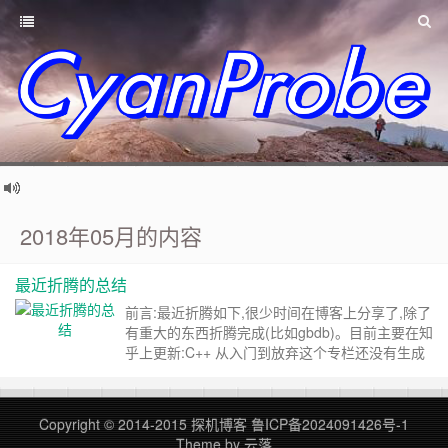
2018年05月的内容
最近折腾的总结
前言:最近折腾如下,很少时间在博客上分享了,除了
有重大的东西折腾完成(比如gbdb)。目前主要在知
乎上更新:C++ 从入门到放弃这个专栏还没有生成
完成,但是已经陆续开始更新自己的学习心得了。
go-linkedHashMap最近还折腾了这个东西算是一
个LRU的简单实现吧-用了一个数据结构,但是gbdb
Copyright © 2014-2015
探机博客
鲁ICP备2024091426号-1
并没有用到,因为这单独实现了hash和link还……
继
Theme by
云落