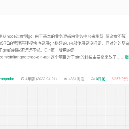
从node过度到go, 由于基本的业务逻辑由业务中台来承载, 复杂度不算
内SRE的管理基建模块也是用gin搭建的, 内部使用是没问题，但对外的复
gin的封装还远远不够。Gin第一版用的是
thub.com/xinliangnote/go-gin-api 这个项目对于gin的封装主要拿来改了……
继
yanprobe
4年前 (2022-04-21)
4881浏览
0评论
57
个赞