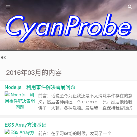
2016年03月的内容
Node.js 利用事件解决雪崩问题
前言：话说至今为止我还是不太清除事件存在的意
义，然后各种纠缠 Ｇｅｅｍｏ 兄，然后他给我
讲了一大顿，各种洗脑。最后我一直保持我智障的
状态，然后他甩了一个ｄｅｍｏ给我，我定睛一
看，我勒个去，似曾相识的东东，这尼玛不就是我
ES5 Array方法基础
朴大大，写的那个事件解决雪崩问题的ｄｅｍｏ升
级版么。回顾（朴灵大大）：雪崩问题是在缓存失
前言：在学习set()的时候，发现了一个