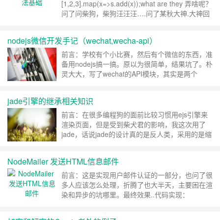
效的情景下，大并发高访问量同时涌入数据库中查
[1,2,3].map(x=>s.add(x));what are they 弄啥呢？
询，……
继续阅读 »
问了问柴狗，柴狗汪汪汪….问了某秋大神.大神回
复说.map reduce两个高级函数啊，js基础东东
啊。于是装逼失败的我，百了一度。ES5 Array 方
nodejs微信开发手记（wechat,wecha-api）
法：forEach (js v1.6)，map (js……
继续阅读 »
前言：学校有个小比赛，然后有个微信的东西，准
备用nodejs搞一搞。原以为很简单，结果坑了。朴
灵大大，写了wechat的API模块，其实是两个
wechat和wechat-api，wechat主要是回复消息，
wechat-api则是其他接口的封装。参考开发模块：
jade引擎的继承相关知识
GitHub （wechat）： https://github.com/node-
webot……
继续阅读 »
前言：在很多编程狗的面前比较习惯用ejs引擎来
渲染页面，但是受到柴犬君的影响，我这次用了
jade，话说jade的设计真的是反人类，采用的是缩
进包含逻辑，这对大牛来说是非常方便的，但是对
于菜逼来说…. express4默认采用jade渲染，人们
NodeMailer 发送HTML信息邮件
都说这是个趋势，但是jade除了简便和直观以外，
其实性能上还是略逊一筹的。最想吐槽的其实还是
前言：这是实现用户邮件认证的一部分，也问了很
对齐、主要……
继续阅读 »
多人应该怎么处理，折腾了也大半天，主要困在渲
染和异步的坑哪里。最终效果..代码实现：
nodermailer相关代码如下，不要妄想做什么邮件
轰炸器，一般邮箱每秒接受8封同账户邮件（亲