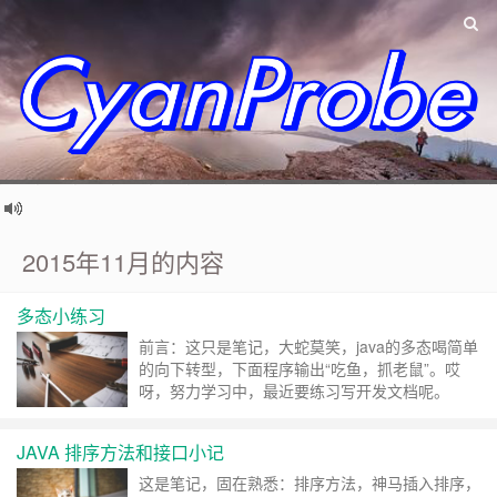
2015年11月的内容
多态小练习
前言：这只是笔记，大蛇莫笑，java的多态喝简单
的向下转型，下面程序输出“吃鱼，抓老鼠”。哎
呀，努力学习中，最近要练习写开发文档呢。
public class duotai { public static void
main(String[] args) { animal c=new cat();
JAVA 排序方法和接口小记
method(c); } public st……
继续阅读 »
这是笔记，固在熟悉：排序方法，神马插入排序，