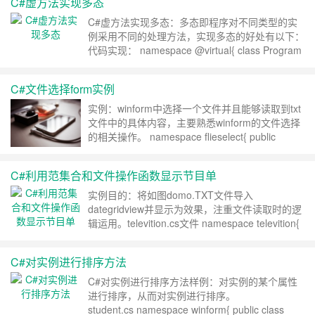
C#虚方法实现多态
{InitializeC……
继续阅读 »
C#虚方法实现多态：多态即程序对不同类型的实
例采用不同的处理方法，实现多态的好处有以下：
代码实现： namespace @virtual{ class Program
{ static void Main(string[] args) { employee[] dl =
new e……
继续阅读 »
C#文件选择form实例
实例：winform中选择一个文件并且能够读取到txt
文件中的具体内容，主要熟悉winform的文件选择
的相关操作。 namespace flieselect{ public
partial class FormMain : Form { public
FormMain() { InitializeComponent(); } priva……
C#利用范集合和文件操作函数显示节目单
继续阅读 »
实例目的：将如图domo.TXT文件导入
dategridview并显示为效果，注重文件读取时的逻
辑运用。televition.cs文件 namespace televition{
class televition { public televition() { } public
televition(string tetime, int……
继续阅读 »
C#对实例进行排序方法
C#对实例进行排序方法样例：对实例的某个属性
进行排序，从而对实例进行排序。
student.cs namespace winform{ public class