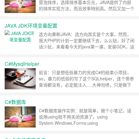
冒泡排序，选择排序基本忘光，JAVA提供了内部
的排序实现方法，而且效率特别高。然后又加一个
接口最简单练习，熟悉下。 接口
#####################################p
JAVA JDK环境变量配置
ublic class jic { public static void main(String[……
继续阅读 »
选方向果断JAVA：选方向其实是个大事，然而，
我大PHP的计划一定要继续下去，么么哒，好了闲
话少扯，来看看今天的java第一课，安装GDK，运
行javac 编译文件，然后java执行，尼玛直接弹出
“找不到或无法加载主类”。JAVA的安装测试：果断
C#MysqlHelper
觉得能够编译，环境变量应该没什么卵问题，结构
GRE环境变量配置有问题，无奈……好好折腾下
前言：只是想低俗暴力的完成C#的结束小项目，
目录吧。首先我按照默……
继续阅读 »
so，暴力的低俗的写了这个SQLhelper，连个带参
查询都没有，必定能注入….大神勿喷，只是做下
纪律，证明我也学过C#…..using System;using
System.Collections.Generic;using
C#数据库
System.Linq;using System.……
继续阅读 »
C#数据库操作实例：就是简单，做个小笔记，话
说用using就不用关闭资源了。using
System.Windows.Forms;using
MySql.Data.MySqlClient;namespace login{public
partial class Form1 : Form{public Form1()