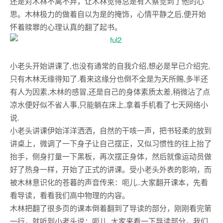
还是对木林不离不弃，让木林觉得总是有人察觉到了他的心
思。木林极力的做着自以为是的掩饰，心情平静之后,便开始
怀着赎罪的心理认真的翻了起书。
小老头开始讲课了,也没有通常的自我介绍,想必是早已介绍完,
只有木林无缘得知了.看来这缘分也倒不全是为天所赐,多半还
有人为因素,木林的感冒,还是自己的身体素质太差,稍微沾了点
凉水便好似不省人事,只能躺在床上,拿着手机看了七天网络小
说.
小老头讲课伊始洋洋洒洒，自然的干咳一声，把书轻柔的放到
讲桌上，微调了一下身子让自己摆正，又似习惯性的往上抬了
抬手，侧身打量一下黑板，再次摆正身体，然后就像运动员做
好了热身一样，开始了正式的讲课。受小老头外表的影响，而
被木林意识化的苍暮的声音传来：呃儿..大家翻开课本，先看
看导读，看看我们高中物理的内容。
木林把翻了很多页的课本倒着翻到了导读的部分，刚刚看完第
一行，就听到小老头说：呃儿..大家来看一下导读部分，我们