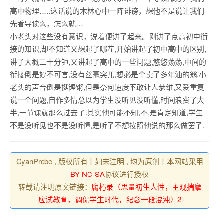
高中物理…..这话说的木林心中一阵诽谤，想他不是说让我们
先看导读么，怎么就…
小老头对这些没有意识，说着便讲了起来。刚讲了点高初中衔
接的知识,却不知道又想起了哪茬,开始讲起了初中高中的区别,
讲了大概二十分钟,又讲起了高中的一些问题,悠悠荡荡,中间的
衔接倒是妙不可言,没有丝毫突兀,想必是个卖了多年油的翁.小
老头的声音倒是挺铿锵,但是奈何速度不敢让人恭维,又爱重复
说一个问题,自作多情总以为学生没听见没听懂,时间浪费了大
半,一节课就那么过去了.其实他可能不知,不,是肯定知道,学生
不是没听见也不是没听懂,是听了不想按照他说的那么做罢了.
CyanProbe , 版权所有丨如未注明 , 均为原创丨本网站采用
BY-NC-SA
协议进行授权
转载请注明原文链接：
腐朽录（思量初生人性，主观揣摩
应试教育，调侃学生时代，纪念一段混沌）2