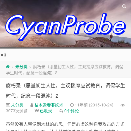
未分类
腐朽录（思量初生人性，主观揣摩应试教育，调侃
>
>
学生时代，纪念一段混沌）2
腐朽录（思量初生人性，主观揣摩应试教育，调侃学生
时代，纪念一段混沌）2
未分类
枯木逢春非妖术
11年前 (2015-10-24)
3973次浏览
已收录
0个评论
虽然没有人察觉到木林的心思，但是心虚这种自我攻击的方式