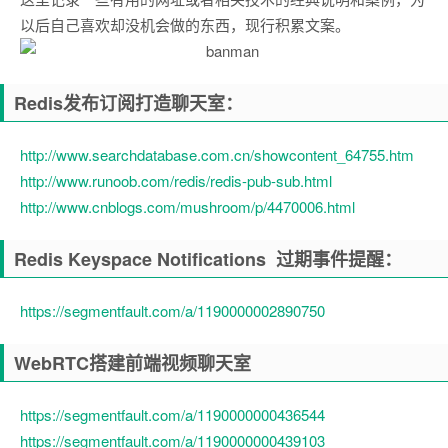
以后自己喜欢却没机会做的东西，现行积累文案。
Redis发布订阅打造聊天室：
http://www.searchdatabase.com.cn/showcontent_64755.htm
http://www.runoob.com/redis/redis-pub-sub.html
http://www.cnblogs.com/mushroom/p/4470006.html
Redis Keyspace Notifications 过期事件提醒：
https://segmentfault.com/a/1190000002890750
WebRTC搭建前端视频聊天室
https://segmentfault.com/a/1190000000436544
https://segmentfault.com/a/1190000000439103