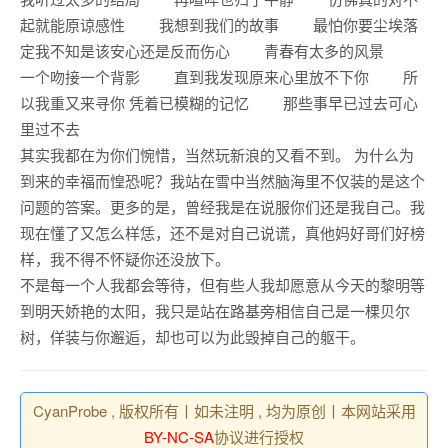
起就能原谅感性 我想到我们的故事 最怕你要尘埃落
定我不知是该安心还是反而伤心 青春有太多的风景
一个吻接一个背影 直到我发现原来心里放不下你 所
以我重又来寻你 凭着已模糊的记忆 那些事早已过去可心
里过不去
其实我都在为你们惋惜，当然玩新浪的又看不到。 为什么为
到来的幸福而惶恐呢？我站在雪中当然脑海里不仅装的是这个
问题的答案。更多的是，曾经我是在说服你们还是我自己。我
现在懂了又怎么样恁，还不是对自己说谎，真他妈好哥们好榜
样，我不得不怀疑你还没放下。
不是每一个人我都会等待，但有些人我却愿意从今天的黎明等
到明天娇艳的太阳，我只是站在路基旁相信自己是一棵贝尔
树，佯装与你邂逅，却也可以为此毁掉自己的躯干。
CyanProbe , 版权所有丨如未注明 , 均为原创丨本网站采用
BY-NC-SA
协议进行授权