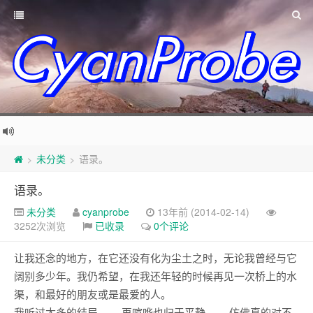
未分类
语录。
>
>
语录。
未分类
cyanprobe
13年前 (2014-02-14)
3252次浏览
已收录
0个评论
让我还念的地方，在它还没有化为尘土之时，无论我曾经与它
阔别多少年。我仍希望，在我还年轻的时候再见一次桥上的水
渠，和最好的朋友或是最爱的人。
我听过太多的结局 再喧哗也归于平静 仿佛真的对不